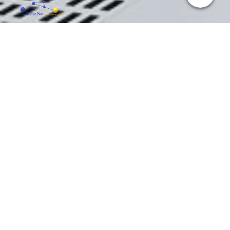
Elektroinstallateur/in
Ihre Aufgaben:
allgemeine Elektroinstallationen in Industrieanlagen
Kabelverlegearbeiten von Stark- und Schwachstrom,
Brandmelde- und Datenanlagen
Inbetriebnahmen von elektrischen Geräten und Maschinen
Elektrische Messungen nach den VDE-Vorschriften
Anschluss von Brandmeldeanlagen und
Brandmelderkomponenten